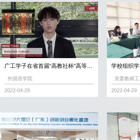
广工学子​在省首届“高教社杯”高等学校（本科）“用外语讲中国故事”优秀短视频作品征集活动中获佳绩
外国语学院
党委教师工
2022-04-29
2022-04-29